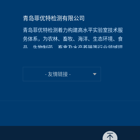
青岛菲优特检测有限公司
青岛菲优特检测着力构建高水平实验室技术服
务体系，为农林、畜牧、海洋、生态环境、食
品、生物制药、畜禽及水产养殖等行业领域提
供一站式检测和咨询服务，为高校、
科研院
所、
企事业单位、医疗机构等提供涵盖代谢组
学(短链脂肪酸/氨基酸分析)、环境检测(水质/土
- 友情链接 -
壤/沉积物)、食品营养分析(糖类/风味物质)、植
物活性成分(黄酮/多酚)、动物模型构建(疾病模
型/毒理测试)等检测分析技术支持，提供从方法
开发到数据分析的全链条科研服务。