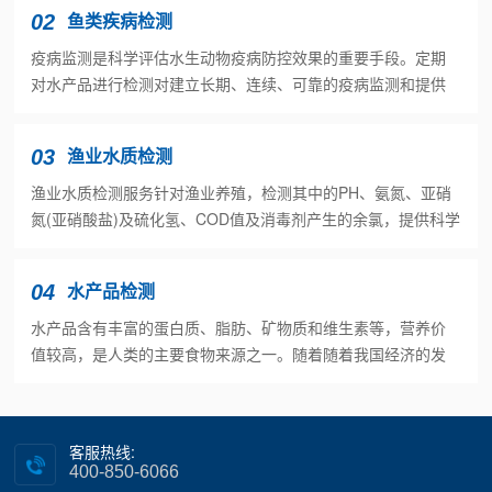
术力量和先进的实验设备，可为养殖户和养殖企业提供...
02
鱼类疾病检测
疫病监测是科学评估水生动物疫病防控效果的重要手段。定期
对水产品进行检测对建立长期、连续、可靠的疫病监测和提供
有效的治疗方案具有重要意义。青岛菲优特检测具备深厚的技
术力量和先进的实验设备，可为养殖户和养殖企业提供...
03
渔业水质检测
渔业水质检测服务针对渔业养殖，检测其中的PH、氨氮、亚硝
氮(亚硝酸盐)及硫化氢、COD值及消毒剂产生的余氯，提供科学
的分析数据，方便养殖企业采取相应的措施，提高水产养殖动
物的成活率，降低养殖成本，为养殖户增加经...
04
水产品检测
水产品含有丰富的蛋白质、脂肪、矿物质和维生素等，营养价
值较高，是人类的主要食物来源之一。随着随着我国经济的发
展，世界海洋渔业、水产养殖及水产加工业的迅速发展和全球
经济一体化进程的加快，水产品贸易在我国国际贸易中...
客服热线:
400-850-6066