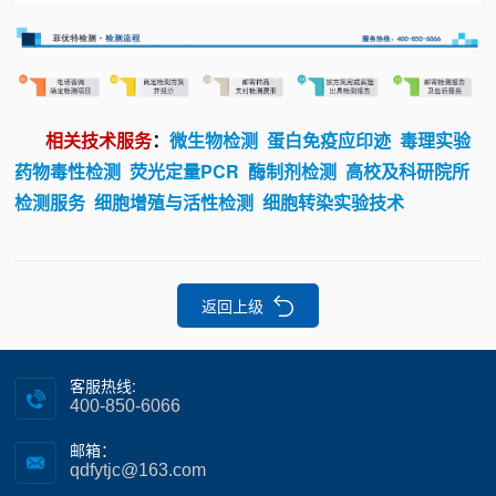
相关技术服务
：
微生物检测
蛋白免疫应印迹
毒理实验
药物毒性检测
荧光定量PCR
酶制剂检测
高校及科研院所
检测服务
细胞增殖与活性检测
细胞转染实验技术
返回上级
客服热线:
400-850-6066
邮箱：
qdfytjc@163.com