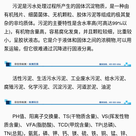
污泥是污水处理过程所产生的固体沉淀物质，是一种由
有机残片、细菌菌体、无机颗粒、胶体污泥等组成的极其复
杂的非均质体。污泥的主要特性是含水率高(可高达99%以
上)，有机物含量高，容易腐化发臭，并且颗粒较细，比重较
小，呈胶状液态。它是介于液体和固体之间的浓稠物,可以用
泵运输，但它很难通过沉降进行固液分离。
活性污泥、生活污水污泥、工业废水污泥、给水污泥、
腐殖污泥、化学污泥、沉淀污泥、河道淤泥、油泥
PH值、阳离子交换量、TS(干物质含量)、VS(挥发性物
质含量)、 VFA(脂肪酸)、TCD(甲烷含量)、TP(总磷)、
TN(总氮)，氨氮，磷、钾、钙、镁、硫、铁、铜、锰、锌、