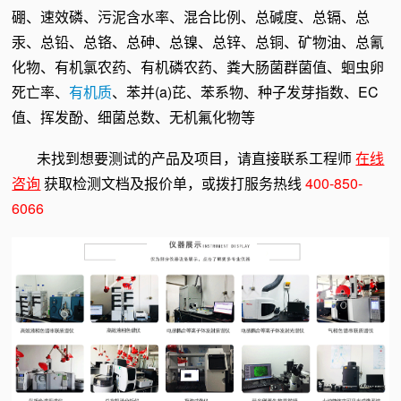
硼、速效磷、污泥含水率、混合比例、总碱度、总镉、总
汞、总铅、总铬、总砷、总镍、总锌、总铜、矿物油、总氰
化物、有机氯农药、有机磷农药、粪大肠菌群菌值、蛔虫卵
死亡率、
有机质
、苯并(a)芘、苯系物、种子发芽指数、EC
值、挥发酚、细菌总数、无机氟化物等
未找到想要测试的产品及项目，请直接联系工程师
在线
咨询
获取检测文档及报价单，或拨打服务热线
400-850-
6066