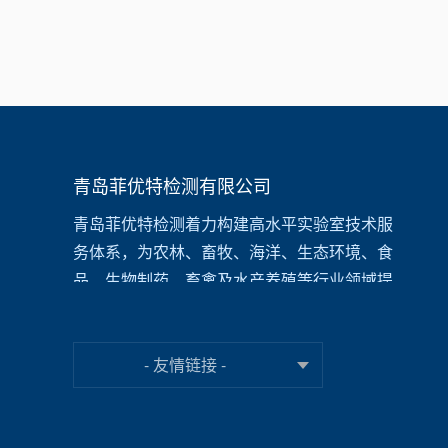
青岛菲优特检测有限公司
青岛菲优特检测着力构建高水平实验室技术服
务体系，为农林、畜牧、海洋、生态环境、食
品、生物制药、畜禽及水产养殖等行业领域提
供一站式检测和咨询服务，为高校、
科研院
所、
企事业单位、医疗机构等提供涵盖代谢组
学(短链脂肪酸/氨基酸分析)、环境检测(水质/土
- 友情链接 -
壤/沉积物)、食品营养分析(糖类/风味物质)、植
物活性成分(黄酮/多酚)、动物模型构建(疾病模
型/毒理测试)等检测分析技术支持，提供从方法