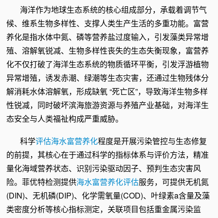
海洋作为地球生态系统的核心组成部分，承载着调节气
候、维系生物多样性、支撑人类生产生活的多重功能。富营
养化是指水体中氮、磷等营养盐过度输入，引发藻类异常增
殖、溶解氧锐减、生物多样性丧失的生态失衡现象，富营养
化不仅打破了海洋生态系统的物质循环平衡，引发浮游植物
异常增殖，诱发赤潮、绿潮等生态灾害，还通过生物残体分
解消耗水体溶解氧，形成缺氧 “死亡区”，导致海洋生物多样
性锐减，同时破坏滨海旅游资源与养殖产业基础，对海洋生
态安全与人类福祉构成严重威胁。
科学
评估海水富营养化
程度是开展污染管控与生态修复
的前提，其核心在于通过科学的指标体系与评价方法，精准
量化海域营养状态、识别污染驱动因子、预判生态灾害风
险。菲优特检测提供
海水富营养化评估
服务，可提供无机氮
(DIN)、无机磷(DIP)、化学需氧量(COD)、
叶绿素a含量
及藻
类密度分析
等核心指标测定，关联项目包括重金属污染监