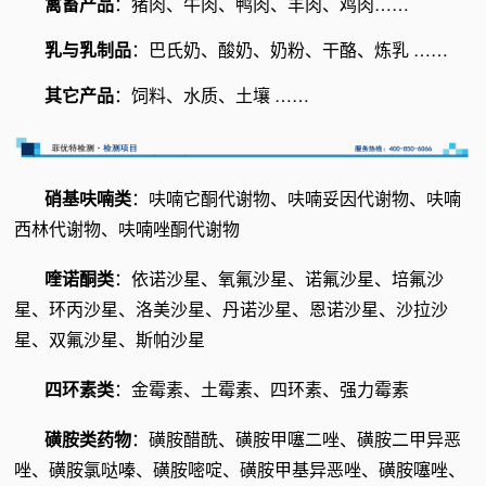
禽畜产品
：猪肉、牛肉、鸭肉、羊肉、鸡肉……
乳与乳制品
：巴氏奶、酸奶、奶粉、干酪、炼乳 ……
其它产品
：饲料、水质、土壤 ……
硝基呋喃类
：呋喃它酮代谢物、呋喃妥因代谢物、呋喃
西林代谢物、呋喃唑酮代谢物
喹诺酮类
：依诺沙星、氧氟沙星、诺氟沙星、培氟沙
星、环丙沙星、洛美沙星、丹诺沙星、恩诺沙星、沙拉沙
星、双氟沙星、斯帕沙星
四环素类
：金霉素、土霉素、四环素、强力霉素
磺胺类药物
：磺胺醋酰、磺胺甲噻二唑、磺胺二甲异恶
唑、磺胺氯哒嗪、磺胺嘧啶、磺胺甲基异恶唑、磺胺噻唑、